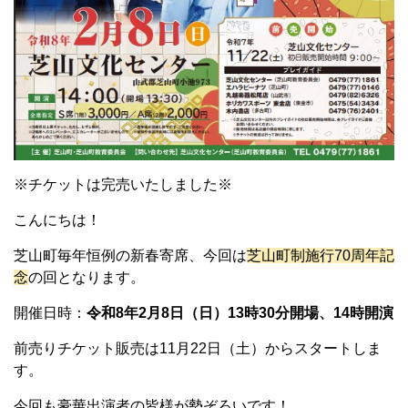
※チケットは完売いたしました※
こんにちは！
芝山町毎年恒例の新春寄席、今回は
芝山町制施行70周年記
念
の回となります。
開催日時：
令和8年2月8日（日）13時30分開場、14時開演
前売りチケット販売は11月22日（土）からスタートしま
す。
今回も豪華出演者の皆様が勢ぞろいです！