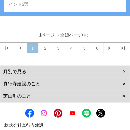
イント5選
1ページ （全18ページ中）
1
2
3
4
5
6
株式会社真行寺建設