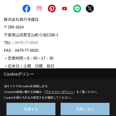
株式会社真行寺建設
〒289-1624
千葉県山武郡芝山町小池1336-1
TEL：
0479-77-0003
FAX：0479-77-0025
＜営業時間＞8：00～17：30
＜定休日＞土曜、日曜、祝日
Cookieポリシー
_
_
Copyright (c) Shingyojikensetsu. All Rights Reserved.
当サイトではCookieを使用します。
Cookieの使用に関する詳細は 「
プライバシーポリシー
」をご覧ください。
Produced by
ゴデスクリエイト
Cookieを受け入れるか拒否するか選択してください。
同意する
同意しない