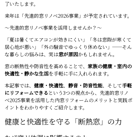
了いたします。
来年は「先進的窓リノベ2026事業」が予定されています。
～先進的窓リノベ事業を活用しませんか？～
「夏は暑くてエアコンが効きにくい」「冬は窓際が寒くて
居心地が悪い」「外の騒音でゆっくり休めない」──そん
な暮らしの悩みは、実は
窓が原因
かもしれません。
窓の断熱性や防音性を高めることで、
家族の健康・室内の
快適性・静かな生活
を手軽に手に入れられます。
本記事では、
健康・快適性
、
静音・防音性能
、そして
手軽
にリフォームできる
という3つの視点から、先進的窓リノ
ベ2025事業を活用した内窓リフォームのメリットと実践ポ
イントをわかりやすくご紹介します。
健康と快適性を守る「断熱窓」の力