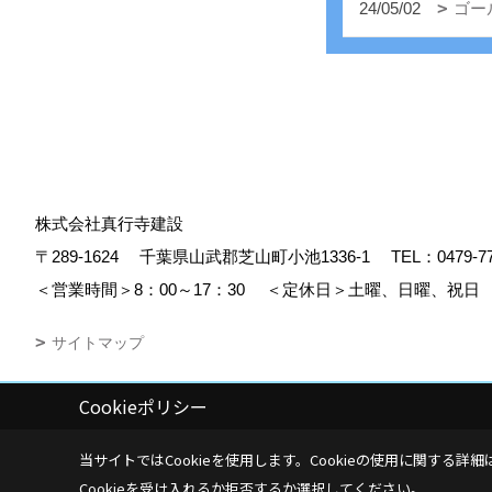
24/05/02
ゴー
株式会社真行寺建設
〒289-1624
千葉県山武郡芝山町小池1336-1
TEL：
0479-7
＜営業時間＞8：00～17：30
＜定休日＞土曜、日曜、祝日
サイトマップ
Cookieポリシー
Copyright (c) Shingyojikensetsu. All Rights Reserved.
|
Produced by
ゴ
当サイトではCookieを使用します。
Cookieの使用に関する詳細
Cookieを受け入れるか拒否するか選択してください。