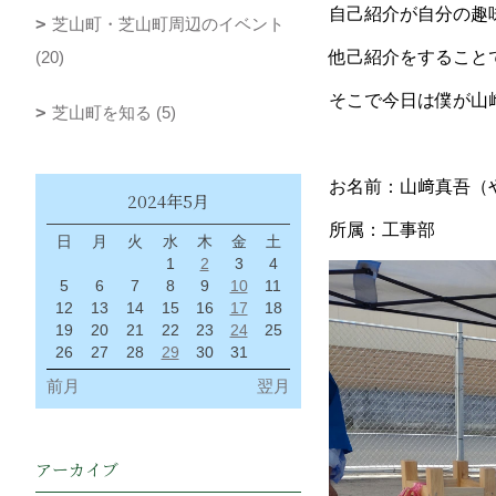
自己紹介が自分の趣
芝山町・芝山町周辺のイベント
(20)
他己紹介をすること
そこで今日は僕が山
芝山町を知る (5)
お名前：山﨑真吾（
2024年5月
所属：工事部
日
月
火
水
木
金
土
1
2
3
4
5
6
7
8
9
10
11
12
13
14
15
16
17
18
19
20
21
22
23
24
25
26
27
28
29
30
31
前月
翌月
アーカイブ