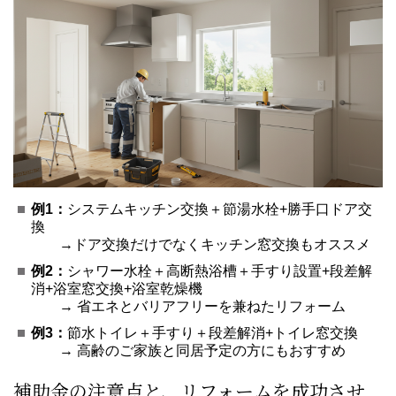
例1：
システムキッチン交換＋節湯水栓+勝手口ドア交
換
→ドア交換だけでなくキッチン窓交換もオススメ
例2：
シャワー水栓＋高断熱浴槽＋手すり設置+段差解
消+浴室窓交換+浴室乾燥機
→ 省エネとバリアフリーを兼ねたリフォーム
例3：
節水トイレ＋手すり＋段差解消+トイレ窓交換
→ 高齢のご家族と同居予定の方にもおすすめ
補助金の注意点と、リフォームを成功させ