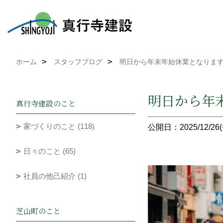
ホーム
スタッフブログ
明日から年末年始休業となりま
明日から年
真行寺建設のこと
家づくりのこと (118)
公開日：2025/12/26(
日々のこと (65)
社員の他己紹介 (1)
芝山町のこと