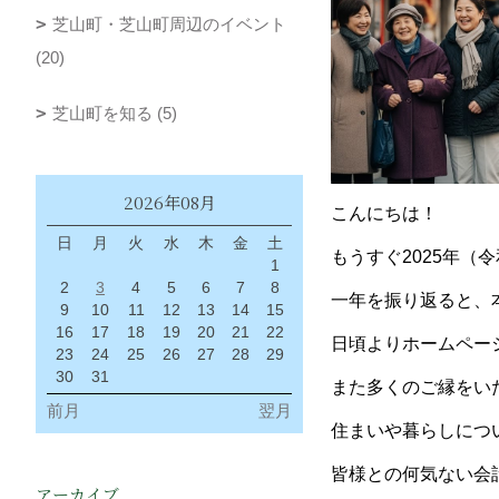
芝山町・芝山町周辺のイベント
(20)
芝山町を知る (5)
2026年08月
こんにちは！
日
月
火
水
木
金
土
もうすぐ2025年（令
1
2
3
4
5
6
7
8
一年を振り返ると、
9
10
11
12
13
14
15
16
17
18
19
20
21
22
日頃よりホームペー
23
24
25
26
27
28
29
30
31
また多くのご縁をい
前月
翌月
住まいや暮らしにつ
皆様との何気ない会
アーカイブ