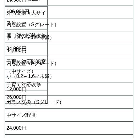
106,000円
外窓交換（大サイ
ズ）
内窓設置（Sグレード）
開口部の断熱改修
中（1.6～2.8㎡未満）
34,000円
44,000円
子育て対応防犯窓
内窓設置（Aグレード）
（中サイズ）
小（0.2～1.6㎡未満）
子育て対応改修
12,000円
26,000円
ガラス交換（Sグレード）
中サイズ程度
24,000円