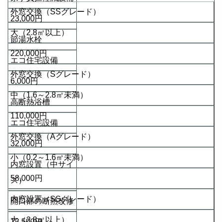
外窓交換（SSグレード）
23,000円
大（2.8㎡以上）
節湯水栓
220,000円
エコ住宅設備
外窓交換（Sグレード）
6,000円
中（1.6～2.8㎡未満）
高断熱浴槽
110,000円
エコ住宅設備
外窓交換（Aグレード）
32,000円
小（0.2～1.6㎡未満）
内窓設置（中サイ
58,000円
ズ）
内窓設置（SSグレード）
開口部の断熱改修
大（2.8㎡以上）
13,500円