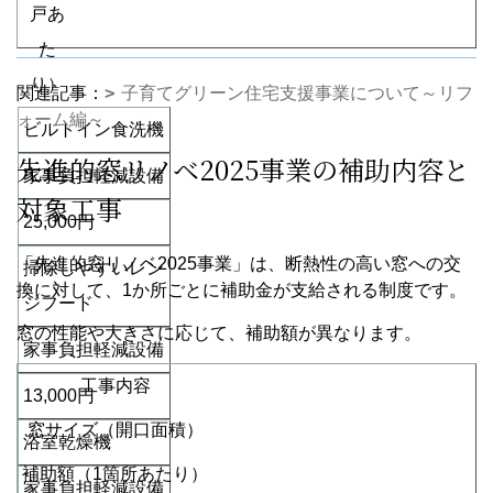
戸あ
た
り）
関連記事：
子育てグリーン住宅支援事業について～リフ
ォーム編～
ビルトイン食洗機
先進的窓リノベ2025事業の補助内容と
家事負担軽減設備
対象工事
25,000円
「先進的窓リノベ2025事業」は、断熱性の高い窓への交
掃除しやすいレン
換に対して、1か所ごとに補助金が支給される制度です。
ジフード
窓の性能や大きさに応じて、補助額が異なります。
家事負担軽減設備
工事内容
13,000円
窓サイズ（開口面積）
浴室乾燥機
補助額（1箇所あたり）
家事負担軽減設備