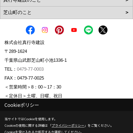
株式会社真行寺建設
〒289-1624
千葉県山武郡芝山町小池1336-1
TEL：
0479-77-0003
FAX：0479-77-0025
＜営業時間＞8：00～17：30
＜定休日＞土曜、日曜、祝日
Cookieポリシー
_
_
Copyright (c) Shingyojikensetsu. All Rights Reserved.
当サイトではCookieを使用します。
Cookieの使用に関する詳細は 「
プライバシーポリシー
」をご覧ください。
Produced by
ゴデスクリエイト
Cookieを受け入れるか拒否するか選択してください。