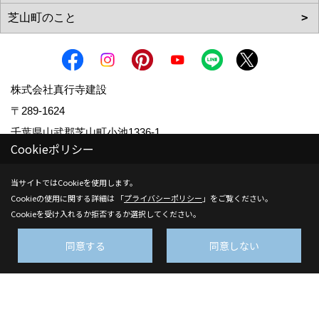
株式会社真行寺建設
〒289-1624
千葉県山武郡芝山町小池1336-1
Cookieポリシー
TEL：
0479-77-0003
FAX：0479-77-0025
_
_
当サイトではCookieを使用します。
＜営業時間＞8：00～17：30
Cookieの使用に関する詳細は 「
プライバシーポリシー
」をご覧ください。
Cookieを受け入れるか拒否するか選択してください。
＜定休日＞土曜、日曜、祝日
同意する
同意しない
Copyright (c) Shingyojikensetsu. All Rights Reserved.
Produced by
ゴデスクリエイト