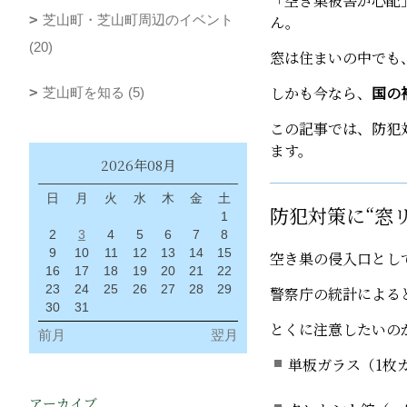
「空き巣被害が心配
芝山町・芝山町周辺のイベント
ん。
(20)
窓は住まいの中でも
しかも今なら、
国の
芝山町を知る (5)
この記事では、防犯
ます。
2026年08月
日
月
火
水
木
金
土
防犯対策に“窓
1
2
3
4
5
6
7
8
9
10
11
12
13
14
15
空き巣の侵入口とし
16
17
18
19
20
21
22
23
24
25
26
27
28
29
警察庁の統計による
30
31
とくに注意したいの
前月
翌月
単板ガラス（1枚
アーカイブ