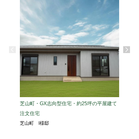
芝山町・GX志向型住宅・約25坪の平屋建て
山武郡芝
注文住宅
工法の平
芝山町 I様邸
芝山町 