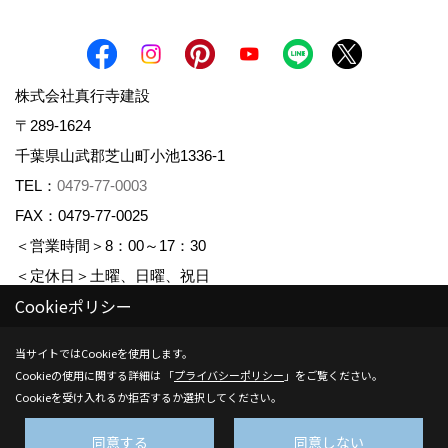
株式会社真行寺建設
〒289-1624
千葉県山武郡芝山町小池1336-1
TEL：
0479-77-0003
FAX：0479-77-0025
＜営業時間＞8：00～17：30
＜定休日＞土曜、日曜、祝日
Cookieポリシー
_
_
Copyright (c) Shingyojikensetsu. All Rights Reserved.
当サイトではCookieを使用します。
Cookieの使用に関する詳細は 「
プライバシーポリシー
」をご覧ください。
Produced by
ゴデスクリエイト
Cookieを受け入れるか拒否するか選択してください。
同意する
同意しない