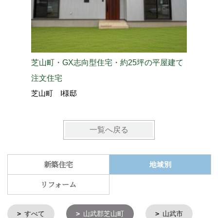
芝山町・GX志向型住宅・約25坪の平屋建て
芝山町・
注文住宅
平屋建て
芝山町 I様邸
芝山町 
一覧へ戻る
新築住宅
地域別
リフォーム
すべて
山武郡芝山町
山武市