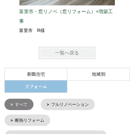
富里市・窓リノベ（窓リフォーム）+増築工
成田市・
成田市 
事
富里市 R様
一覧へ戻る
新築住宅
地域別
リフォーム
すべて
フルリノベーション
断熱リフォーム