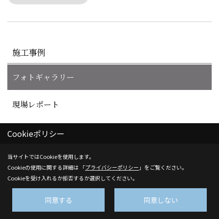
施工事例
フォトギャラリー
現場レポート
お客様の声
Cookieポリシー
_
_
当サイトではCookieを使用します。
Cookieの使用に関する詳細は 「
プライバシーポリシー
」をご覧ください。
Cookieを受け入れるか拒否するか選択してください。
同意する
同意しない
株式会社真行寺建設