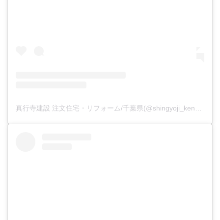
真行寺建設 注文住宅・リフォーム/千葉県(@shingyoji_kensetsu)がシェアした投稿