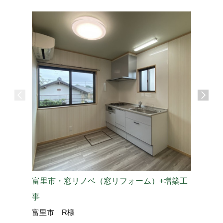
富里市・窓リノベ（窓リフォーム）+増築工
成田市・
成田市 
事
富里市 R様