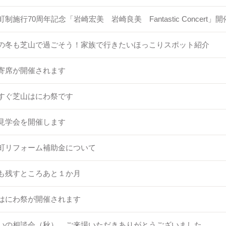
制施行70周年記念「岩崎宏美 岩崎良美 Fantastic Concert」開
の冬も芝山で過ごそう！家族で行きたいほっこりスポット紹介
寄席が開催されます
すぐ芝山はにわ祭です
見学会を開催します
町リフォーム補助金について
も残すところあと１か月
はにわ祭が開催されます
いの相談会（秋） ご来場いただきありがとうございました