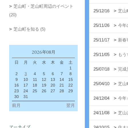
芝山町・芝山町周辺のイベント
25/12/16
芝山町
(20)
25/11/26
今年
芝山町を知る (5)
25/11/17
新春
2026年08月
25/11/05
もう
日
月
火
水
木
金
土
1
25/07/18
完成
2
3
4
5
6
7
8
9
10
11
12
13
14
15
25/04/10
芝山
16
17
18
19
20
21
22
23
24
25
26
27
28
29
30
31
24/12/04
今年
前月
翌月
24/11/08
芝山
アーカイブ
24/10/15
住ま