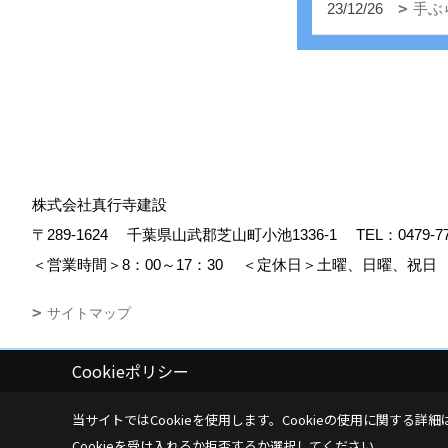
23/12/26
手ぶ
株式会社真行寺建設
〒289-1624
千葉県山武郡芝山町小池1336-1
TEL：
0479-7
＜営業時間＞8：00～17：30
＜定休日＞土曜、日曜、祝日
サイトマップ
Cookieポリシー
Copyright (c) Shingyojikensetsu. All Rights Reserved.
|
Produced by
ゴ
当サイトではCookieを使用します。
Cookieの使用に関する詳細
Cookieを受け入れるか拒否するか選択してください。